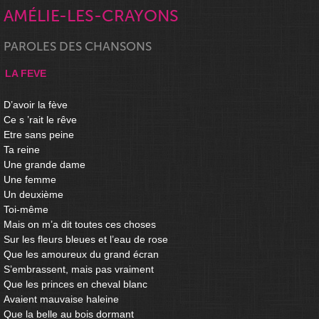
AMÉLIE-LES-CRAYONS
PAROLES DES CHANSONS
LA FEVE
D’avoir la fève
Ce s ’rait le rêve
Etre sans peine
Ta reine
Une grande dame
Une femme
Un deuxième
Toi-même
Mais on m’a dit toutes ces choses
Sur les fleurs bleues et l’eau de rose
Que les amoureux du grand écran
S’embrassent, mais pas vraiment
Que les princes en cheval blanc
Avaient mauvaise haleine
Que la belle au bois dormant